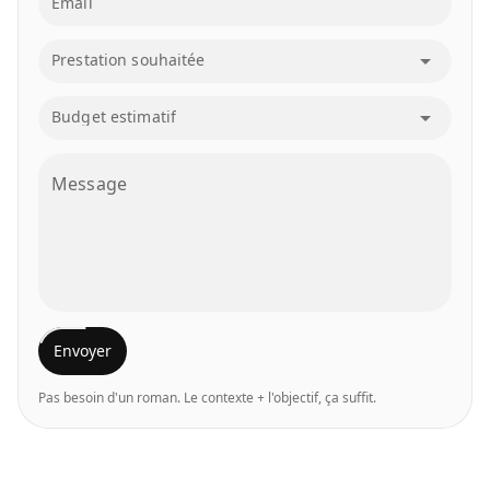
Email
arrow_drop_down
Prestation souhaitée
arrow_drop_down
Budget estimatif
Message
Envoyer
Pas besoin d'un roman. Le contexte + l'objectif, ça suffit.